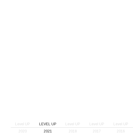
Level UP
LEVEL UP
Level UP
Level UP
Level UP
2020
2021
2018
2017
2016