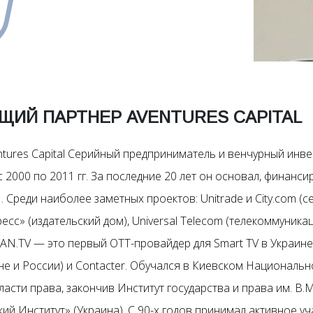
ЩИЙ ПАРТНЕР AVENTURES CAPITAL
ures Capital Серийный предприниматель и венчурный инве
 2000 по 2011 гг. За последние 20 лет он основал, финанси
 Среди наиболее заметных проектов: Unitrade и City.com (с
ресс» (издательский дом), Universal Telecom (телекоммуникац
N.TV — это первый ОТТ-провайдер для Smart TV в Украине 
е и России) и Contacter. Обучался в Киевском Националь
бласти права, закончив Институт государства и права им. В
ий Институт» (Украина). С 90-х годов принимал активное у