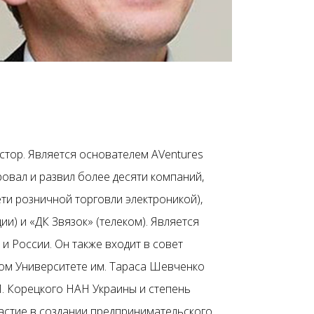
стор. Является основателем AVentures
ровал и развил более десяти компаний,
ети розничной торговли электроникой),
ии) и «ДК Звязок» (телеком). Является
и России. Он также входит в совет
ном Университете им. Тараса Шевченко
.М. Корецкого НАН Украины и степень
частие в создании предпринимательского