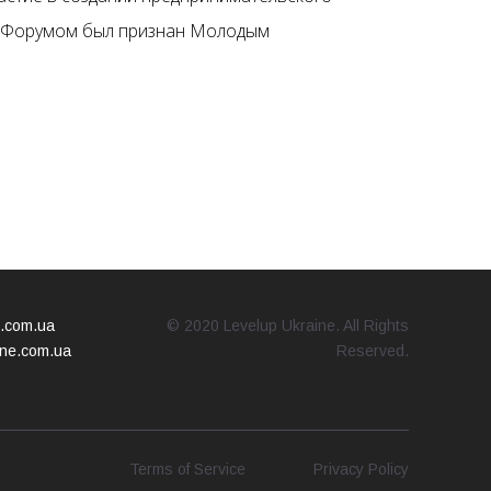
им Форумом был признан Молодым
e.com.ua
© 2020 Levelup Ukraine. All Rights
ine.com.ua
Reserved.
Terms of Service
Privacy Policy