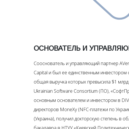
ОСНОВАТЕЛЬ И УПРАВЛЯЮ
Cооснователь и управляющий партнер AVent
Capital и был ее единственным инвестором с
общая выручка которых превысила $1 млрд .
Ukrainian Software Consortium (ПО), «СофтП
основным основателем и инвестором в DIVA
директоров MoneXy (NFC-платежи по Украин
(Украина), получил докторскую степень в о
бакалавра в НТУУ «Киевский Политехническ