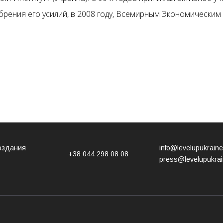
обрения его усилий, в 2008 году, Всемирным Экономическ
оздания
info@levelupukrain
+38 044 298 08 08
press@levelupukra